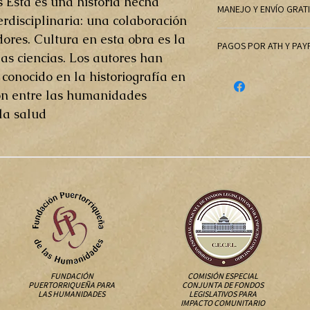
s Esta es una historia hecha
MANEJO Y ENVÍO GRAT
rdisciplinaria: una colaboración
Para envíos fuera de P
adores. Cultura en esta obra es la
PAGOS POR ATH Y PAY
través de:
las ciencias. Los autores han
murraynestor@gmail.com,
Si va a pagar por medi
conocido en la historiografía en
adicional del envío.
tenemos que requerir 
ión entre las humanidades
Ponemos precio a nues
la salud.
margen de beneficio p
producción, margen qu
Ath y Paypal.
FUNDACIÓN
COMISIÓN ESPECIAL
PUERTORRIQUEÑA PARA
CONJUNTA DE FONDOS
LAS HUMANIDADES
LEGISLATIVOS PARA
IMPACTO COMUNITARIO