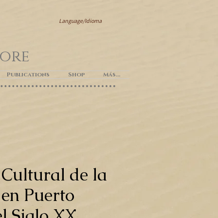
Language/Idioma
lore
Publications
Shop
Más...
 Cultural de la
 en Puerto
el Siglo XX