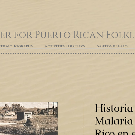
er for Puerto Rican Folk
ter Monographs
Activities / Displays
Santos de Palo
Historia
Malaria
Rico en 