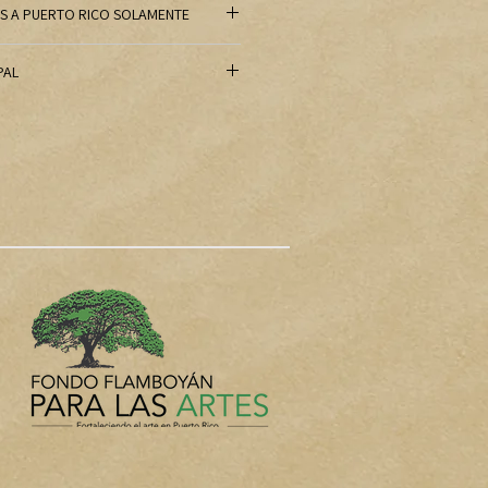
IS A PUERTO RICO SOLAMENTE
uerto Rico, favor de comunicarse a
PAL
 para solicitar y recibir el costo
o de ATH o PayPal, lamentablemente,
un pago adicional de $2 por compra.
tros libros con solo un pequeño
or encima de nuestros costos de
e sería cancelado por los cargos de