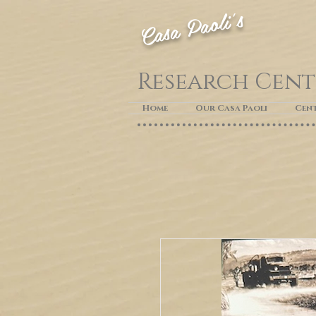
Casa Paoli's
Research Cent
Home
Our Casa Paoli
Cen